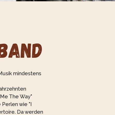
 Band
 Musik mindestens
Jahrzehnten
w Me The Way"
 Perlen wie "I
rtoire. Da werden